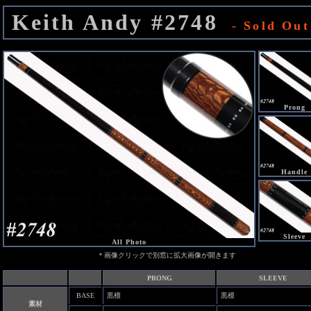
Keith Andy #2748
- Sold Out
Prong
Handle
Sleeve
All Photo
＊画像クリックで別窓に拡大画像が開きます
PRONG
SLEEVE
BASE
黒檀
黒檀
素材