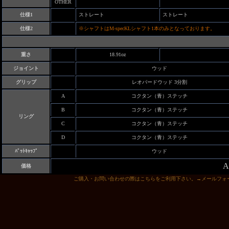
OTHER
仕様1
ストレート
ストレート
仕様2
※シャフトはM-specKLシャフト1本のみとなっております。
重さ
18.91oz
ジョイント
ウッド
グリップ
レオパードウッド 3分割
A
コクタン（青）ステッチ
B
コクタン（青）ステッチ
リング
C
コクタン（青）ステッチ
D
コクタン（青）ステッチ
ﾊﾞｯﾄｷｬｯﾌﾟ
ウッド
A
価格
ご購入・お問い合わせの際はこちらをご利用下さい。→メールフォ